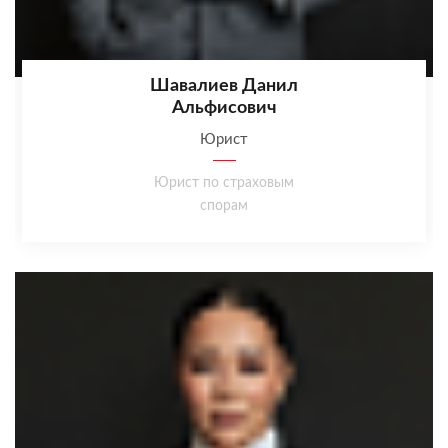
Шавалиев Данил
Альфисович
Юрист
Юрист по страховым
спорам