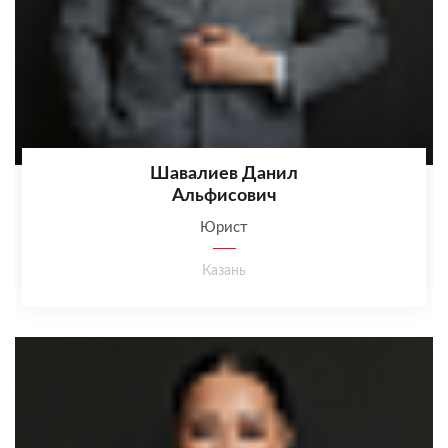
Шавалиев Данил
Альфисович
Юрист
Казань