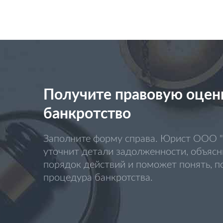
Получите правовую оценк
банкротство
Заполните форму справа. Юрист ООО
уточнит детали задолженности, объяс
порядок действий и поможет понять, п
процедура банкротства.