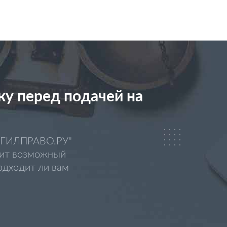
у перед подачей на
 "ГИЛПРАВО.РУ"
нит возможный
одходит ли вам