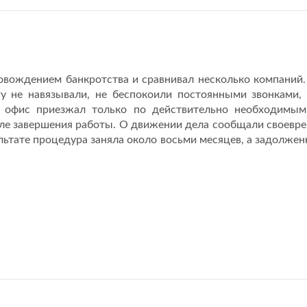
овождением банкротства и сравнивал несколько компани
у не навязывали, не беспокоили постоянными звонками,
 офис приезжал только по действительно необходимым 
сле завершения работы. О движении дела сообщали своеврем
льтате процедура заняла около восьми месяцев, а задолже