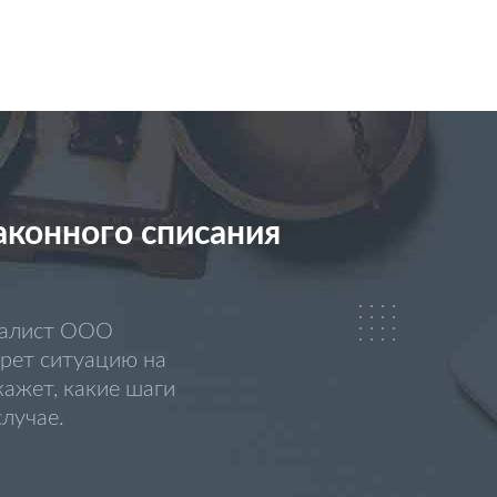
аконного списания
циалист ООО
рет ситуацию на
кажет, какие шаги
лучае.