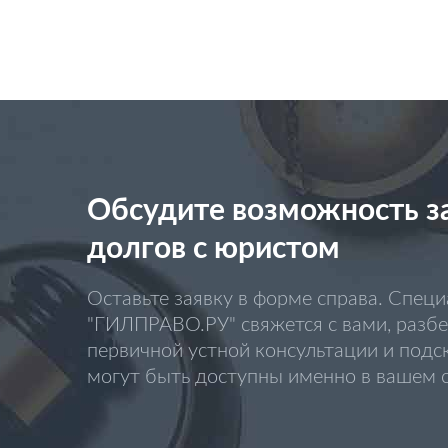
Обсудите возможность з
долгов с юристом
Оставьте заявку в форме справа. Спе
"ГИЛПРАВО.РУ" свяжется с вами, разбе
первичной устной консультации и подс
могут быть доступны именно в вашем с