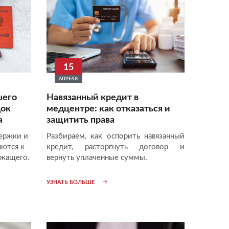
15
АПРЕЛЯ
шего
Навязанный кредит в
док
медцентре: как отказаться и
а
защитить права
ержки и
Разбираем, как оспорить навязанный
ются к
кредит, расторгнуть договор и
ужащего.
вернуть уплаченные суммы.
УЗНАТЬ БОЛЬШЕ