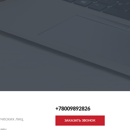
+78009892826
ческих лиц
ЗАКАЗАТЬ ЗВОНОК
аву