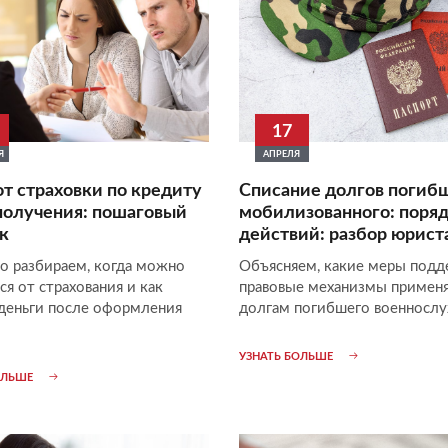
17
Я
АПРЕЛЯ
от страховки по кредиту
Списание долгов погиб
получения: пошаговый
мобилизованного: поря
к
действий: разбор юрист
о разбираем, когда можно
Объясняем, какие меры подд
ся от страхования и как
правовые механизмы применя
 деньги после оформления
долгам погибшего военносл
УЗНАТЬ БОЛЬШЕ
ОЛЬШЕ