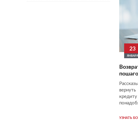
23
ЯНВАР
Возвра
пошаго
Рассказ
вернут
креди
понадоб
УЗНАТЬ Б